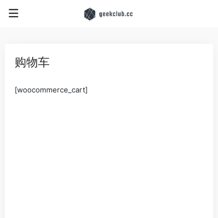
购物车
[woocommerce_cart]