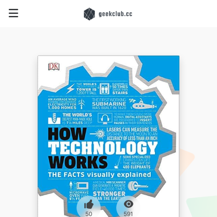
50
591