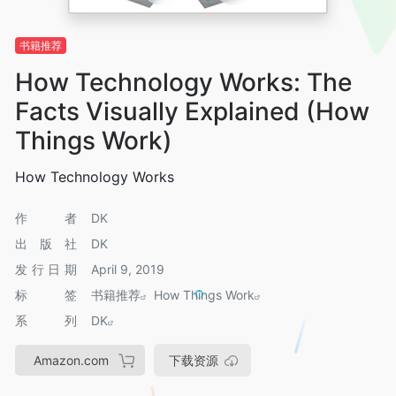
书籍推荐
How Technology Works: The
Facts Visually Explained (How
Things Work)
How Technology Works
作者
DK
出版社
DK
发行日期
April 9, 2019
标签
书籍推荐
How Things Work
系列
DK
Amazon.com
下载资源