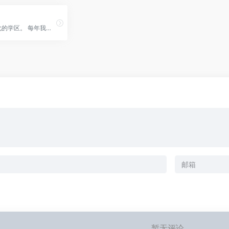
多伦多教育局（TDSB）是一个多元化的学区。 每年我们迎来全球各地的数千名新生加入我们的学校。 本部分包含有关TDSB的关键信息，例如如何查找我们的学校、如何注册新生和常见问题。 这些信息已经翻译成了22种不同的语言。
暂无评论...