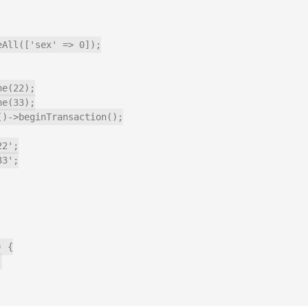
All(['sex' => 0]);

e(22);

e(33);

)->beginTransaction();

 {
