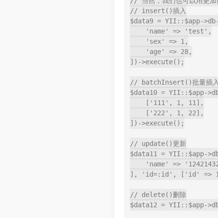
// 当然，我们也可以用更加
// insert()插入

$data9 = YII::$app->db
    'name' => 'test',

    'sex' => 1,

    'age' => 28,

])->execute();

// batchInsert()批量插入
$data10 = YII::$app->d
    ['111', 1, 11],

    ['222', 1, 22],

])->execute();

// update()更新

$data11 = YII::$app->d
    'name' => '1242143214'

], 'id=:id', ['id' => 1
// delete()删除

$data12 = YII::$app->d