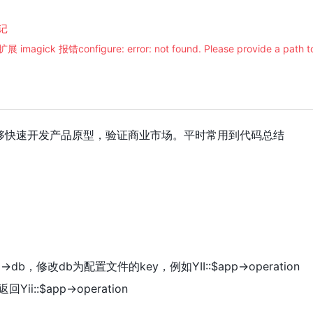
记
imagick 报错configure: error: not found. Please provide a path t
能够快速开发产品原型，验证商业市场。平时常用到代码总结
->db，修改db为配置文件的key，例如YII::$app->operation
ii::$app->operation