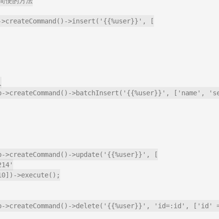
简便的方法

->createCommand()->insert('{{%user}}', [



b->createCommand()->batchInsert('{{%user}}', ['name', 'se
b->createCommand()->update('{{%user}}', [

0])->execute();

b->createCommand()->delete('{{%user}}', 'id=:id', ['id' =