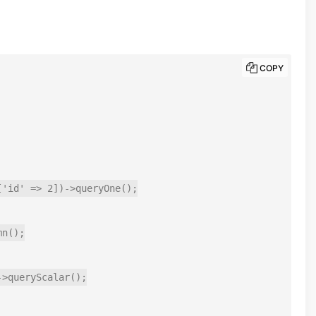
COPY
'id' => 2])->queryOne();

n();

>queryScalar();
