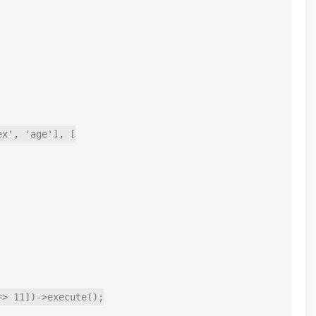
x', 'age'], [

> 11])->execute();
