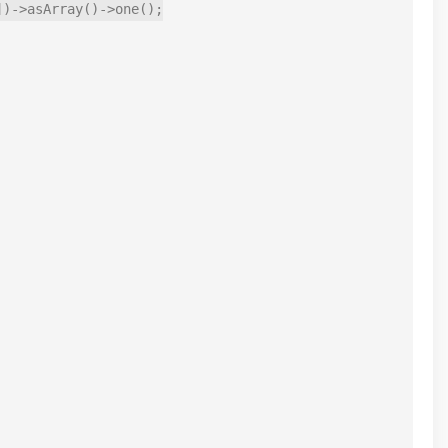
)->asArray()->one();
