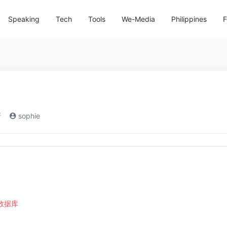
Speaking
Tech
Tools
We-Media
Philippines
F
新
sophie
理数据库