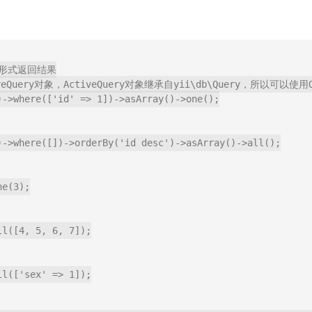
组形式返回结果

iveQuery对象，ActiveQuery对象继承自yii\db\Query，所以可以使
)->where(['id' => 1])->asArray()->one();

)->where([])->orderBy('id desc')->asArray()->all();

e(3);

l([4, 5, 6, 7]);

l(['sex' => 1]);
