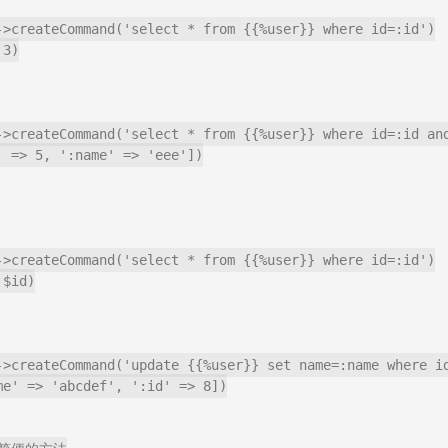
->createCommand('select * from {{%user}} where id=:id')

->createCommand('select * from {{%user}} where id=:id and
->createCommand('select * from {{%user}} where id=:id')

->createCommand('update {{%user}} set name=:name where id