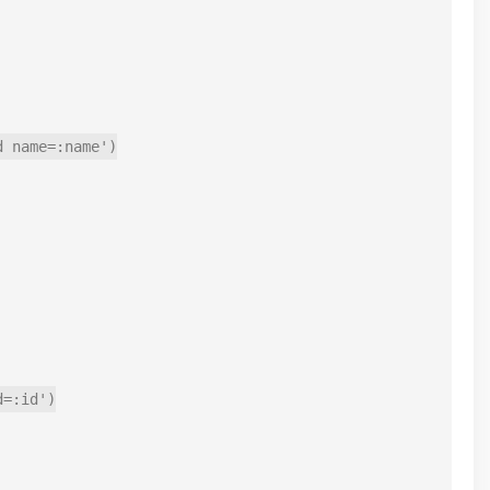
 name=:name')

=:id')
