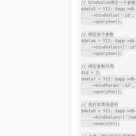
// bindValue绑定一个参数

$data5 = YII::$app->db
    ->bindValue(':id', 3)

    ->queryOne();

// 绑定多个参数

$data6 = YII::$app->db
    ->bindValues([':id' => 5, ':name' => 'eee'])

    ->queryOne();

// 绑定参数引用

$id = 7;

$data7 = YII::$app->db
    ->bindParam(':id', $id)

    ->queryOne();

// 执行非查询语句

$data8 = YII::$app->db
    ->bindValues([':name' => 'abcdef', ':id' => 8])

    ->execute();
