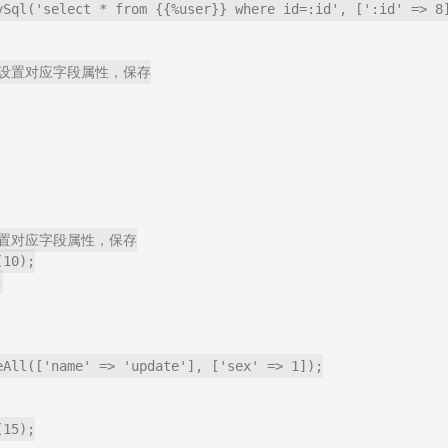
ySql('select * from {{%user}} where id=:id', [':id' => 8]
设置对应字段属性，保存

置对应字段属性，保存

10);



eAll(['name' => 'update'], ['sex' => 1]);

15);
