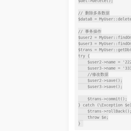
$del->delete();

// 删除多条数据

$data8 = MyUser::delete
// 事务操作

$user2 = MyUser::findOn
$user3 = MyUser::findOn
$trans = MyUser::getDb(
try {

    $user2->name = '2222';

    $user3->name = '3333';

    //修改数据

    $user2->save();

    $user3->save();

    $trans->commit();

} catch (\Exception $e)
    $trans->rollBack();

    throw $e;

}